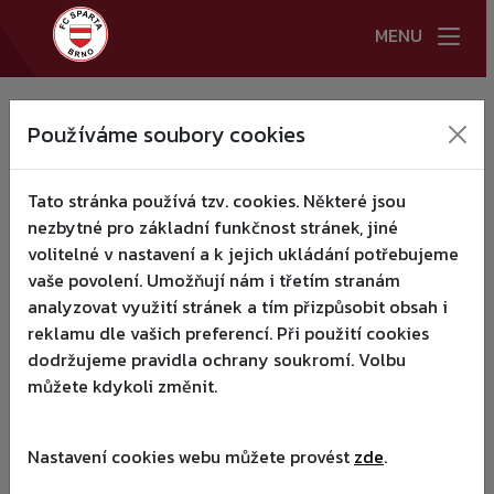
MENU
HLAVNÍ STRANA
Domů
/
u-8
/
Tabulka
Používáme soubory cookies
TABULKA
U-8
NOVINKY
▾
Tato stránka používá tzv. cookies. Některé jsou
A TÝM
▾
nezbytné pro základní funkčnost stránek, jiné
volitelné v nastavení a k jejich ukládání potřebujeme
KLUB
▾
vaše povolení. Umožňují nám i třetím stranám
Prohlížejte archivní tabulky
analyzovat využití stránek a tím přizpůsobit obsah i
MLÁDEŽ
▾
reklamu dle vašich preferencí. Při použití cookies
dodržujeme pravidla ochrany soukromí. Volbu
KEMPY RAZB 2026
můžete kdykoli změnit.
ZÁPASY
KONTAKTY
Nastavení cookies webu můžete provést
zde
.
TABULKA