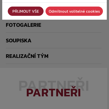
NOVINKY
PŘIJMOUT VŠE
Odmítnout volitelné cookies
FOTOGALERIE
SOUPISKA
REALIZAČNÍ TÝM
PARTNEŘI
PARTNEŘI