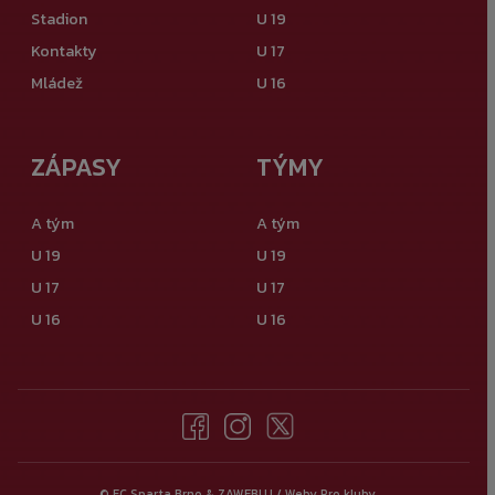
Stadion
U 19
Kontakty
U 17
Mládež
U 16
ZÁPASY
TÝMY
A tým
A tým
U 19
U 19
U 17
U 17
U 16
U 16
© FC Sparta Brno &
ZAWEBUJ / Weby Pro kluby