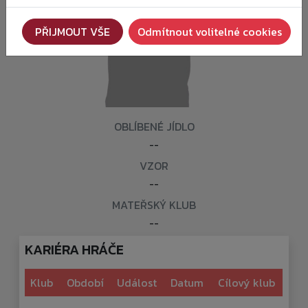
PŘIJMOUT VŠE
Odmítnout volitelné cookies
OBLÍBENÉ JÍDLO
--
VZOR
--
MATEŘSKÝ KLUB
--
KARIÉRA HRÁČE
Klub
Období
Událost
Datum
Cílový klub