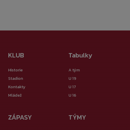
KLUB
Tabulky
Historie
A tým
Stadion
U 19
Kontakty
U 17
Mládež
U 16
ZÁPASY
TÝMY