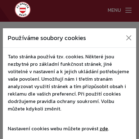
MENU
HLAVNÍ STRANA
Používáme soubory cookies
NOVINKY
▾
JIŘÍ
Tato stránka používá tzv. cookies. Některé jsou
HÁJEK
A TÝM
▾
nezbytné pro základní funkčnost stránek, jiné
volitelné v nastavení a k jejich ukládání potřebujeme
NEUTRÁL
KLUB
▾
vaše povolení. Umožňují nám i třetím stranám
analyzovat využití stránek a tím přizpůsobit obsah i
MLÁDEŽ
▾
reklamu dle vašich preferencí. Při použití cookies
dodržujeme pravidla ochrany soukromí. Volbu
KEMPY RAZB 2026
můžete kdykoli změnit.
KONTAKTY
Nastavení cookies webu můžete provést
zde
.