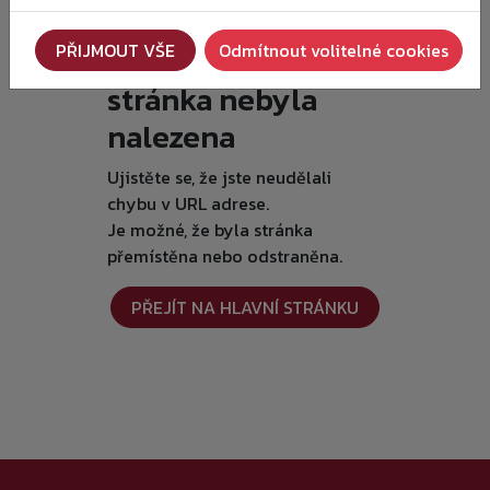
Je nám líto, ale
PŘIJMOUT VŠE
Odmítnout volitelné cookies
požadovaná
stránka nebyla
nalezena
Ujistěte se, že jste neudělali
chybu v URL adrese.
Je možné, že byla stránka
přemístěna nebo odstraněna.
PŘEJÍT NA HLAVNÍ STRÁNKU