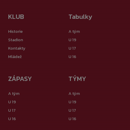
KLUB
Tabulky
Historie
A tým
Stadion
U 19
Kontakty
U 17
Mládež
U 16
ZÁPASY
TÝMY
A tým
A tým
U 19
U 19
U 17
U 17
U 16
U 16