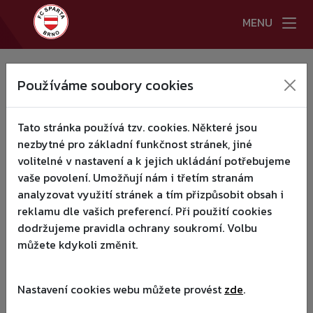
MENU
HLAVNÍ STRANA
Používáme soubory cookies
:(
NOVINKY
▾
Tato stránka používá tzv. cookies. Některé jsou
A TÝM
▾
nezbytné pro základní funkčnost stránek, jiné
volitelné v nastavení a k jejich ukládání potřebujeme
KLUB
▾
vaše povolení. Umožňují nám i třetím stranám
analyzovat využití stránek a tím přizpůsobit obsah i
MLÁDEŽ
▾
reklamu dle vašich preferencí. Při použití cookies
dodržujeme pravidla ochrany soukromí. Volbu
KEMPY RAZB 2026
můžete kdykoli změnit.
KONTAKTY
Nastavení cookies webu můžete provést
zde
.