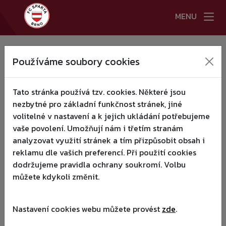
MENU
HLAVNÍ STRANA
Používáme soubory cookies
:(
NOVINKY
▾
Tato stránka používá tzv. cookies. Některé jsou
A TÝM
▾
nezbytné pro základní funkčnost stránek, jiné
volitelné v nastavení a k jejich ukládání potřebujeme
KLUB
▾
vaše povolení. Umožňují nám i třetím stranám
analyzovat využití stránek a tím přizpůsobit obsah i
MLÁDEŽ
▾
reklamu dle vašich preferencí. Při použití cookies
dodržujeme pravidla ochrany soukromí. Volbu
KEMPY RAZB 2026
můžete kdykoli změnit.
KONTAKTY
Nastavení cookies webu můžete provést
zde
.