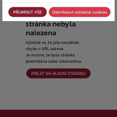
Je nám líto, ale
PŘIJMOUT VŠE
Odmítnout volitelné cookies
požadovaná
stránka nebyla
nalezena
Ujistěte se, že jste neudělali
chybu v URL adrese.
Je možné, že byla stránka
přemístěna nebo odstraněna.
PŘEJÍT NA HLAVNÍ STRÁNKU