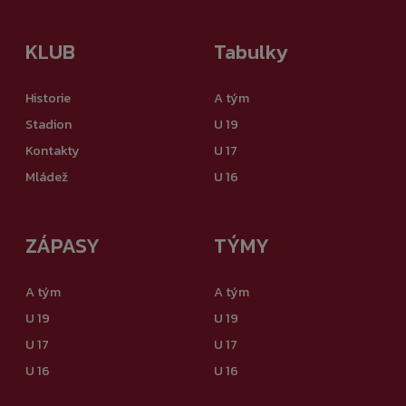
KLUB
Tabulky
Historie
A tým
Stadion
U 19
Kontakty
U 17
Mládež
U 16
ZÁPASY
TÝMY
A tým
A tým
U 19
U 19
U 17
U 17
U 16
U 16